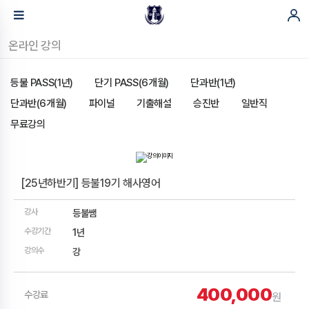
온라인 강의
등불 PASS(1년)
단기 PASS(6개월)
단과반(1년)
단과반(6개월)
파이널
기출해설
승진반
일반직
무료강의
[25년하반기] 등불19기 해사영어
강사
등불쌤
수강기간
1년
강의수
강
400,000
수강료
원