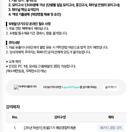
1. 기본 강의 : 총 62강
2. 모의고사 1,500문제 이상 (단원별 일일 모의고사, 중간고사, 파이널 전범위 모의고사)
3. 파이널 핵심 요약강의
4. 역대 기출문제 (해양경찰 채용 및 승진)
▌6개월 단기수강 온라인 필수 사항
1. 무료 연장 혜택에서 제외됩니다.
2. 4개월 필수제공기간 경과시, 환불 불가합니다.
▌주의사항
1. 자료 유출이나 타인과의 불법 공유 시 저작권법 위반으로 법적 조치 예정입니다.
2. 당사자에게 주어지는 특혜이므로 타인에게 양도가 불가능합니다.
※ 교재 제외
※ 인강은 PC 1대, 모바일 2대(태블릿 포함) 가능합니다.
(배수제한없음, 무제한수강가능)
미리보기하시려면
Aqua N Player
를 설치해 주세요.
설치하기
강의목차
No.
강의구성
목차
1.
[26년 하반기] 등불21기 해양경찰학개론
패키지 포함 강의