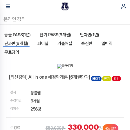
온라인 강의
등불 PASS(1년)
단기 PASS(6개월)
단과반(1년)
단과반(6개월)
파이널
기출해설
승진반
일반직
무료강의
[최신강의] All in one 해경학개론 [6개월단과]
BEST
인기
할인
강사
등불쌤
수강기간
6개월
강의수
256강
330,000
수강료
550,000원
원
40% OFF