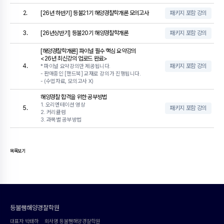
2.
[26년 하반기] 등불21기 해양경찰학개론 모의고사
패키지 포함 강의
3.
[26년상반기] 등불20기 해양경찰학개론
패키지 포함 강의
[해양경찰학개론] 파이널 필수 핵심 요약강의
<26년 최신강의 업로드 완료>
4.
패키지 포함 강의
* 파이널 요약강의만 제공됩니다.
- 판매중인 [핸드북] 교재로 강의가 진행됩니다.
- (수업자료, 모의고사 X)
해양경찰 합격을 위한 공부방법
1. 오리엔테이션 영상
5.
패키지 포함 강의
2. 커리큘럼
3. 과목별 공부방법
목록보기
등불쌤해양경찰학원
대표자 박태하
회사명 등불쌤해양경찰학원