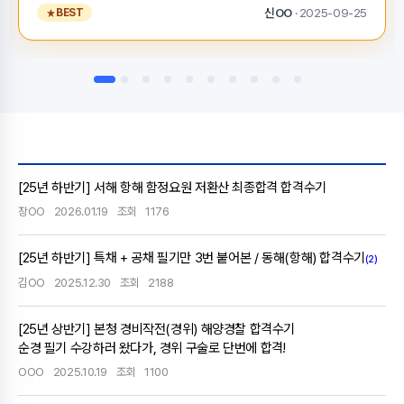
하였고, 상대적으로 경쟁률…
신OO
· 2025-09-25
BEST
[25년 하반기] 서해 항해 함정요원 저환산 최종합격 합격수기
장OO
2026.01.19
조회
1176
[25년 하반기] 특채 + 공채 필기만 3번 붙어본 / 동해(항해) 합격수기
(2)
김OO
2025.12.30
조회
2188
[25년 상반기] 본청 경비작전(경위) 해양경찰 합격수기
순경 필기 수강하러 왔다가, 경위 구술로 단번에 합격!
OOO
2025.10.19
조회
1100