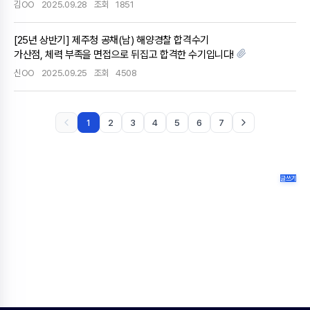
김OO
2025.09.28
조회
1851
[25년 상반기] 제주청 공채(남) 해양경찰 합격수기
가산점, 체력 부족을 면접으로 뒤집고 합격한 수기입니다!
신OO
2025.09.25
조회
4508
1
2
3
4
5
6
7
글쓰기