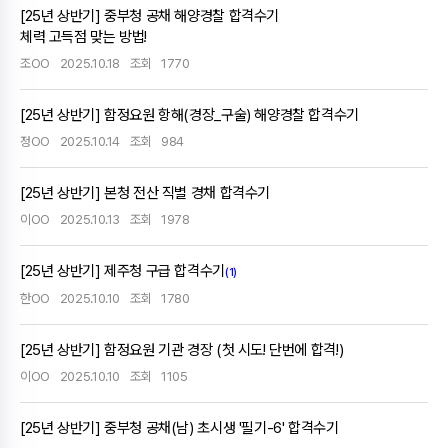
[25년 상반기] 중부청 공채 해양경찰 합격수기
체력 고득점 맞는 방법!
조OO
2025.10.18
조회
1770
[25년 상반기] 함정요원 항해(경장_구술) 해양경찰 합격수기
정OO
2025.10.14
조회
984
[25년 상반기] 본청 전산 직별 경채 합격수기
이OO
2025.10.13
조회
1978
[25년 상반기] 제주청 구급 합격수기
(1)
한OO
2025.10.10
조회
1780
[25년 상반기] 함정요원 기관 경장 (첫 시도! 단번에 합격!)
이OO
2025.10.10
조회
1105
[25년 상반기] 중부청 공채(남) 초시생 '필기-6' 합격수기