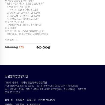
◈ 해양경찰 승진반 <해사법규>
"매번 추가결제? NO! 이 모든걸 한번에 !!!"
1. 이론 강의 (기본+심화)
+ 역대 기출문제 (채용 및 승진)
2. 단원별 모의고사 (일일 모의고사)
3. 중간고사 (주차별 확인 모의고사)
4. 실전 모의고사 (전범위 모의고사)
◈ 수강기간 기본 1년
(4개월필수제공 + 8개월 기본무료연장)
◈ 교재 제외
◈ 인강은 PC 1대, 모바일 2대(태블릿 포함)
가능합니다. (배수제한없음, 무제한수강가능)
수강기간 : 1년
550,000원
27%
400,000원
등불쌤해양경찰학원
대표자 박태하
회사명 등불쌤해양경찰학원
사업자등록번호 501-96-66639
통신판매업신고 제2020-창원진해-0285호
주소 경상남도 창원시 진해구 냉천로 101, 401호 402호(석동, 한사랑빌딩)
대표전화
055.552.1253
회사소개
이용약관
환불규정
개인정보취급방침
공지사항
수험정보
법개정·정오표