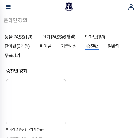
온라인 강의
등불 PASS(1년)
단기 PASS(6개월)
단과반(1년)
단과반(6개월)
파이널
기출해설
승진반
일반직
무료강의
승진반 강좌
해양경찰 승진반 <해사법규>