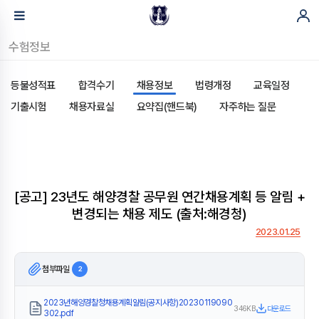
수험정보
등불성적표
합격수기
채용정보
법령개정
교육일정
기출시험
채용자료실
요약집(핸드북)
자주하는 질문
[공고] 23년도 해양경찰 공무원 연간채용계획 등 알림 +
변경되는 채용 제도 (출처:해경청)
2023.01.25
첨부파일
2
2023년해양경찰청채용계획알림(공지사항)20230119090
346KB
다운로드
302.pdf