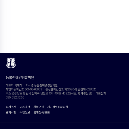
등불쌤해양경찰학원
대표자 박태하
회사명 등불쌤해양경찰학원
사업자등록번호 501-96-66639
통신판매업신고 제2020-창원진해-0285호
주소 경상남도 창원시 진해구 냉천로 101, 401호 402호(석동, 한사랑빌딩)
대표전화
055.552.1253
회사소개
이용약관
환불규정
개인정보취급방침
공지사항
수험정보
법개정·정오표