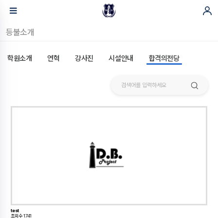
등불소개
학원소개
연혁
강사진
시설안내
합격의전당
test
조회수 1741