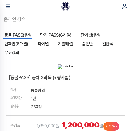
온라인 강의
등불 PASS(1년)
단기 PASS(6개월)
단과반(1년)
단과반(6개월)
파이널
기출해설
승진반
일반직
무료강의
[등불PASS] 공채 3과목 (+형사법)
강사
등불쌤 외 1
수강기간
1년
강의수
733강
1,200,000
수강료
1,650,000원
원
27% OFF