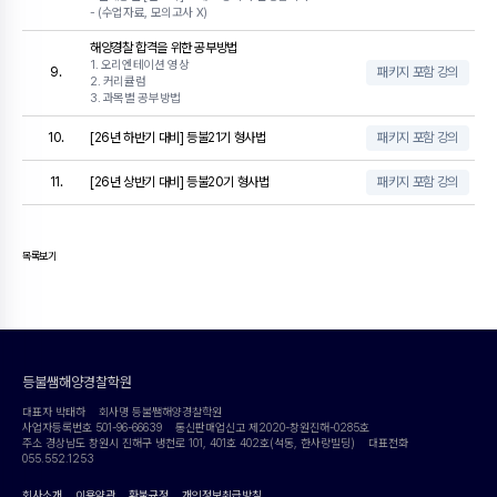
- (수업자료, 모의고사 X)
해양경찰 합격을 위한 공부방법
1. 오리엔테이션 영상
9.
패키지 포함 강의
2. 커리큘럼
3. 과목별 공부방법
10.
[26년 하반기 대비] 등불21기 형사법
패키지 포함 강의
11.
[26년 상반기 대비] 등불20기 형사법
패키지 포함 강의
목록보기
등불쌤해양경찰학원
대표자 박태하
회사명 등불쌤해양경찰학원
사업자등록번호 501-96-66639
통신판매업신고 제2020-창원진해-0285호
주소 경상남도 창원시 진해구 냉천로 101, 401호 402호(석동, 한사랑빌딩)
대표전화
055.552.1253
회사소개
이용약관
환불규정
개인정보취급방침