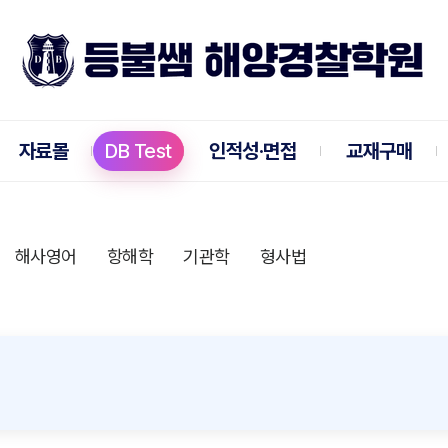
자료몰
DB Test
인적성·면접
교재구매
해사영어
항해학
기관학
형사법