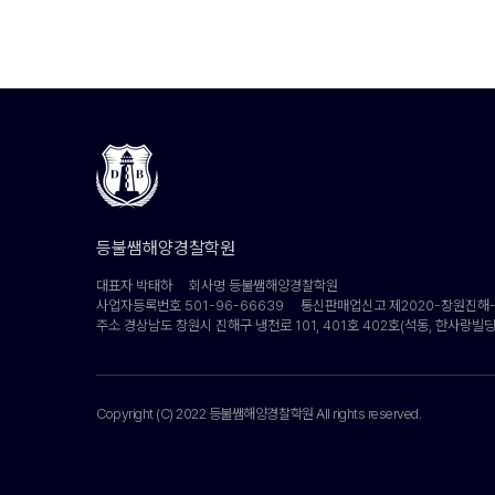
등불쌤해양경찰학원
대표자 박태하
회사명 등불쌤해양경찰학원
사업자등록번호 501-96-66639
통신판매업신고 제2020-창원진해-
주소 경상남도 창원시 진해구 냉천로 101, 401호 402호(석동, 한사랑빌딩
Copyright (C) 2022 등불쌤해양경찰학원 All rights reserved.